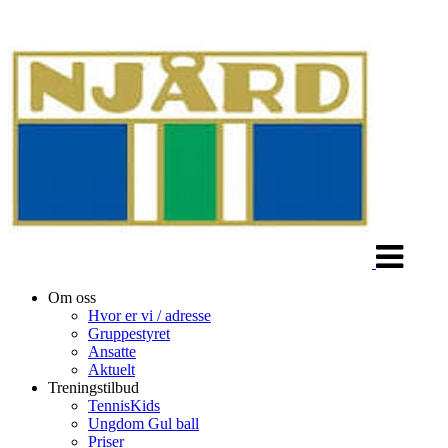
Veksle
navigasjon
Om oss
Hvor er vi / adresse
Gruppestyret
Ansatte
Aktuelt
Treningstilbud
TennisKids
Ungdom Gul ball
Priser