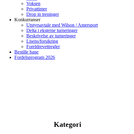
Voksen
Privattimer
Drop in treninger
Konkurranser
Utstyrsavtale med Wilson / Amersport
Delta i eksterne turneringer
Beskrivelse av turneringer
Lisens/forsikring
Foreldrevettregler
Bestille bane
Fordelsprogram 2026
Kategori