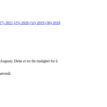
27)
2021 (25)
2020 (32)
2019 (30)
2018
ugust). Dette er en fin mulighet for å
pørsmål.