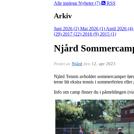
Alle innlegg
Nyheter (7)
RSS
Arkiv
Juni 2026 (2)
Mai 2026 (1)
April 2026 (4
(29)
2017 (22)
2016 (9)
2015 (1)
Njård Sommercamp
Postet av
Njård
den
12. apr 2023
Njård Tennis avholder sommercamper første
trene litt ekstra tennis i sommerferien elle
Info om camp finner du i påmeldingen (via