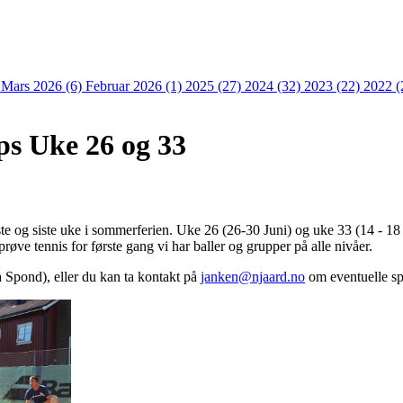
)
Mars 2026 (6)
Februar 2026 (1)
2025 (27)
2024 (32)
2023 (22)
2022 (
s Uke 26 og 33
 og siste uke i sommerferien. Uke 26 (26-30 Juni) og uke 33 (14 - 18 A
r prøve tennis for første gang vi har baller og grupper på alle nivåer.
 Spond), eller du kan ta kontakt på
janken@njaard.no
om eventuelle s