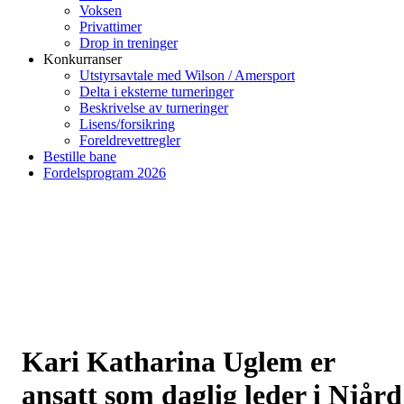
Voksen
Privattimer
Drop in treninger
Konkurranser
Utstyrsavtale med Wilson / Amersport
Delta i eksterne turneringer
Beskrivelse av turneringer
Lisens/forsikring
Foreldrevettregler
Bestille bane
Fordelsprogram 2026
Kari Katharina Uglem er
ansatt som daglig leder i Njård