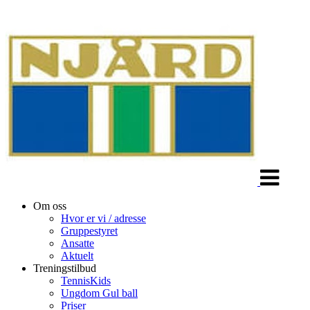
Veksle
navigasjon
Om oss
Hvor er vi / adresse
Gruppestyret
Ansatte
Aktuelt
Treningstilbud
TennisKids
Ungdom Gul ball
Priser