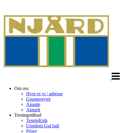
Veksle
navigasjon
Om oss
Hvor er vi / adresse
Gruppestyret
Ansatte
Aktuelt
Treningstilbud
TennisKids
Ungdom Gul ball
Priser