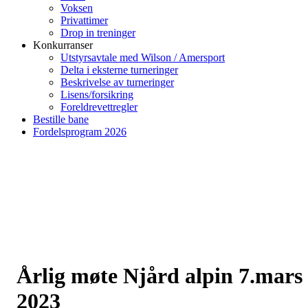
Voksen
Privattimer
Drop in treninger
Konkurranser
Utstyrsavtale med Wilson / Amersport
Delta i eksterne turneringer
Beskrivelse av turneringer
Lisens/forsikring
Foreldrevettregler
Bestille bane
Fordelsprogram 2026
Årlig møte Njård alpin 7.mars
2023