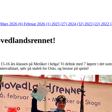
)
Mars 2026 (6)
Februar 2026 (1)
2025 (27)
2024 (32)
2023 (22)
2022 (
ovedlandsrennet!
 15-16 års klassen på Meråker i helga! Vi deltok med 7 løpere i det so
tervallstart, sølv på stafett for Oslo, og bronse på sprint!