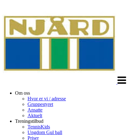
Veksle
navigasjon
Om oss
Hvor er vi / adresse
Gruppestyret
Ansatte
Aktuelt
Treningstilbud
TennisKids
Ungdom Gul ball
Priser