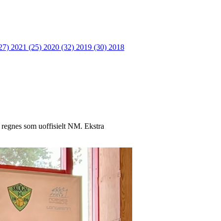
27)
2021 (25)
2020 (32)
2019 (30)
2018
m regnes som uoffisielt NM. Ekstra