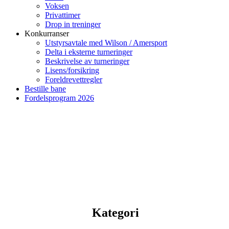
Voksen
Privattimer
Drop in treninger
Konkurranser
Utstyrsavtale med Wilson / Amersport
Delta i eksterne turneringer
Beskrivelse av turneringer
Lisens/forsikring
Foreldrevettregler
Bestille bane
Fordelsprogram 2026
Kategori