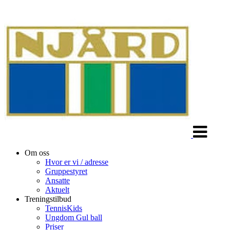
Veksle
navigasjon
Om oss
Hvor er vi / adresse
Gruppestyret
Ansatte
Aktuelt
Treningstilbud
TennisKids
Ungdom Gul ball
Priser