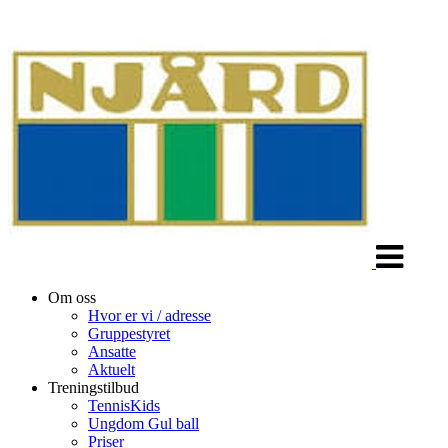
Veksle
navigasjon
Om oss
Hvor er vi / adresse
Gruppestyret
Ansatte
Aktuelt
Treningstilbud
TennisKids
Ungdom Gul ball
Priser