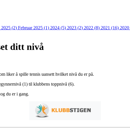
 2025 (2)
Februar 2025 (1)
2024 (5)
2023 (2)
2022 (8)
2021 (16)
2020
et ditt nivå
liker å spille tennis uansett hvilket nivå du er på.
egynnernivå (1) til klubbens toppnivå (6).
og du er i gang.