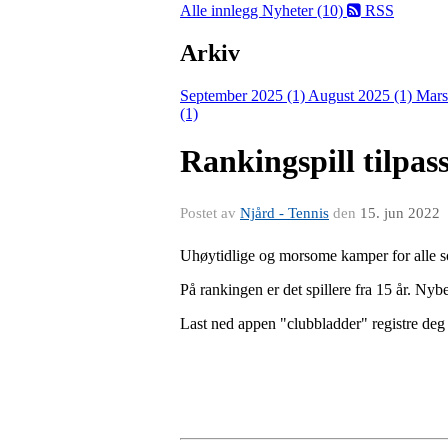
Alle innlegg
Nyheter (10)
RSS
Arkiv
September 2025 (1)
August 2025 (1)
Mars
(1)
Rankingspill tilpass
Postet av
Njård - Tennis
den
15. jun 2022
Uhøytidlige og morsome kamper for alle som 
På rankingen er det spillere fra 15 år. Nyb
Last ned appen "clubbladder" registre deg 