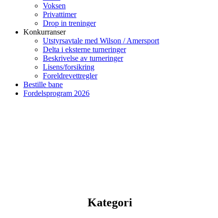
Voksen
Privattimer
Drop in treninger
Konkurranser
Utstyrsavtale med Wilson / Amersport
Delta i eksterne turneringer
Beskrivelse av turneringer
Lisens/forsikring
Foreldrevettregler
Bestille bane
Fordelsprogram 2026
Kategori