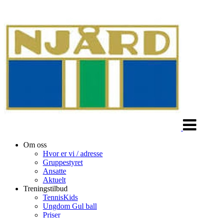
Veksle
navigasjon
Om oss
Hvor er vi / adresse
Gruppestyret
Ansatte
Aktuelt
Treningstilbud
TennisKids
Ungdom Gul ball
Priser