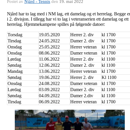
Postet av
Njård - Tennis
den
19. mai 2022
Njård har to lag med i NM lag, ett damelag og et herrelag. Begge e
i 2. divisjon. I tillegg har vi to lag i veteranserien ett damelag og ett
herrelag. Hjemmekampene spilles på følgende datoer:
Torsdag
19.05.2020
Herrer 2. div
kl 1700
Tirsdag
24.05.2022
Damer 2. div
kl 1700
Onsdag
25.05.2022
Herrer veteran
kl 1700
Onsdag
08.06.2022
Damer veteran
kl 1700
Lørdag
11.06.2022
Herrer 2. div
kl 1100
Søndag
12.06.2022
Damer 2. div
kl 1100
Mandag
13.06.2022
Herrer veteran
kl 1700
Søndag
19.06.2022
Herrer 2. div
Kl 1100
Onsdag
24.08.2022
Damer veteran
kl 1700
Lørdag
03.09.2022
Damer 2. div
kl 1100
Søndag
04.09.2022
Damer 2.div
kl 1100
Tirsdag
06.09.2022
Herrer veteran
kl 1700