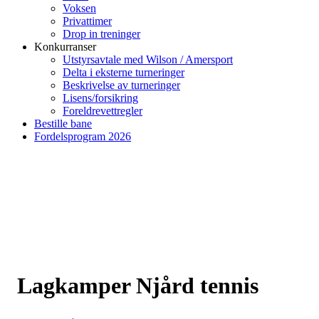
Voksen
Privattimer
Drop in treninger
Konkurranser
Utstyrsavtale med Wilson / Amersport
Delta i eksterne turneringer
Beskrivelse av turneringer
Lisens/forsikring
Foreldrevettregler
Bestille bane
Fordelsprogram 2026
Lagkamper Njård tennis