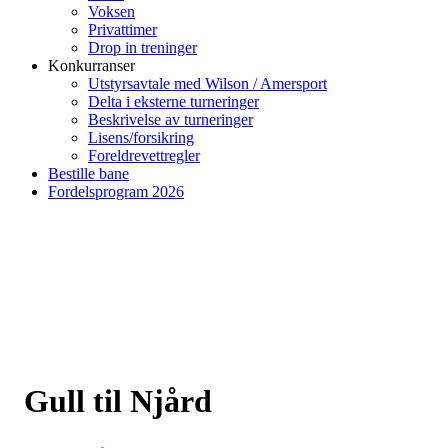
Voksen
Privattimer
Drop in treninger
Konkurranser
Utstyrsavtale med Wilson / Amersport
Delta i eksterne turneringer
Beskrivelse av turneringer
Lisens/forsikring
Foreldrevettregler
Bestille bane
Fordelsprogram 2026
Gull til Njård