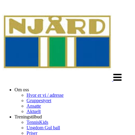
Veksle
navigasjon
Om oss
Hvor er vi / adresse
Gruppestyret
Ansatte
Aktuelt
Treningstilbud
TennisKids
Ungdom Gul ball
Priser