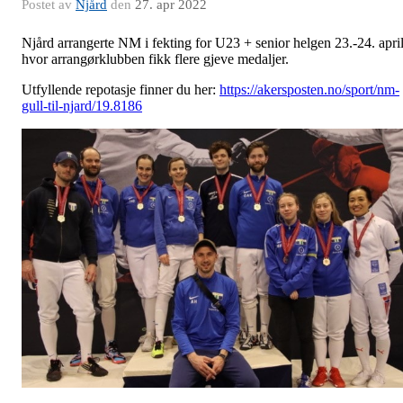
Postet av
Njård
den
27. apr 2022
Njård arrangerte NM i fekting for U23 + senior helgen 23.-24. apri
hvor arrangørklubben fikk flere gjeve medaljer.
Utfyllende repotasje finner du her:
https://akersposten.no/sport/nm-
gull-til-njard/19.8186