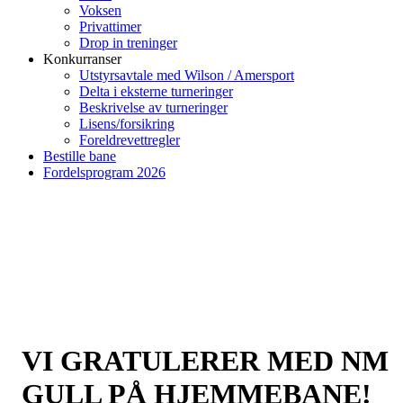
Voksen
Privattimer
Drop in treninger
Konkurranser
Utstyrsavtale med Wilson / Amersport
Delta i eksterne turneringer
Beskrivelse av turneringer
Lisens/forsikring
Foreldrevettregler
Bestille bane
Fordelsprogram 2026
VI GRATULERER MED NM
GULL PÅ HJEMMEBANE!