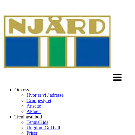
Veksle
navigasjon
Om oss
Hvor er vi / adresse
Gruppestyret
Ansatte
Aktuelt
Treningstilbud
TennisKids
Ungdom Gul ball
Priser