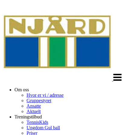
Veksle
navigasjon
Om oss
Hvor er vi / adresse
Gruppestyret
Ansatte
Aktuelt
Treningstilbud
TennisKids
Ungdom Gul ball
Priser