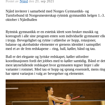
Postet av
Njård
den
21. sep 2021
Njård
i
nviterer
i samarbeid med
Norges Gymnastikk
-
og
Turnforbund
til
Norgesmesterskap
rytmisk gymnastikk helgen 1.-3.
oktober i Njårdhallen
Rytmisk gymnastikk er en estetisk idrett som bruker musikk og
koreografi i alle sine program enten som individuelle gymnaster ell
i tropp. Bevegelighet og rytme i utførelse av hopp, rotasjoner,
balanse og akrobatiske elementer er grenens identitet i samspillet
med et av de fem redskapene – ring, ball, køller, bånd og tau.
Ball er det elegante og lyriske redskapet, køller utfordrer
koordinasjonen fordi det jobbes med to køller samtidig. Bånd er det
mest iøynefallende redskapet hvor gymnasten tegner linjer i alle
varianter i rommet. Med tau er hopp og sprang essensielt, mens rin
har størst variasjon i valg av bevegelser og elementer.