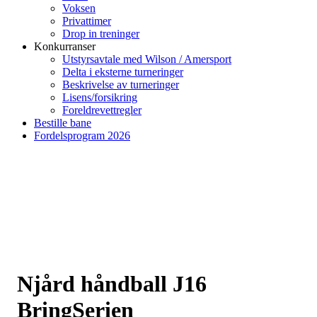
Voksen
Privattimer
Drop in treninger
Konkurranser
Utstyrsavtale med Wilson / Amersport
Delta i eksterne turneringer
Beskrivelse av turneringer
Lisens/forsikring
Foreldrevettregler
Bestille bane
Fordelsprogram 2026
Njård håndball J16
BringSerien