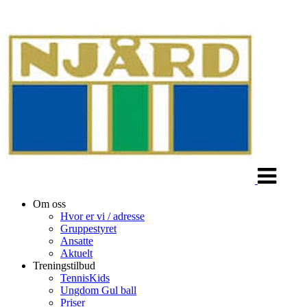
Veksle
navigasjon
Om oss
Hvor er vi / adresse
Gruppestyret
Ansatte
Aktuelt
Treningstilbud
TennisKids
Ungdom Gul ball
Priser