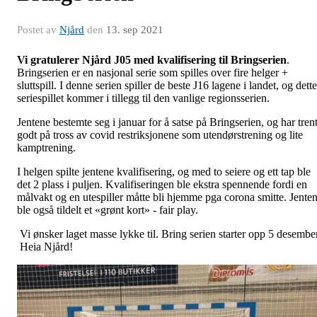
Postet av
Njård
den
13. sep 2021
Vi gratulerer Njård J05 med kvalifisering til Bringserien
.
Bringserien er en nasjonal serie som spilles over fire helger +
sluttspill. I denne serien spiller de beste J16 lagene i landet, og dette
seriespillet kommer i tillegg til den vanlige regionsserien.
Jentene bestemte seg i januar for å satse på Bringserien, og har tren
godt på tross av covid restriksjonene som utendørstrening og lite
kamptrening.
I helgen spilte jentene kvalifisering, og med to seiere og ett tap ble
det 2 plass i puljen. Kvalifiseringen ble ekstra spennende fordi en
målvakt og en utespiller måtte bli hjemme pga corona smitte. Jente
ble også tildelt et «grønt kort» - fair play.
Vi ønsker laget masse lykke til. Bring serien starter opp 5 desember
Heia Njård!