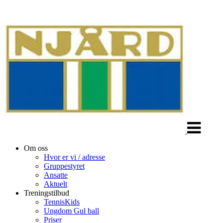
Veksle
navigasjon
Om oss
Hvor er vi / adresse
Gruppestyret
Ansatte
Aktuelt
Treningstilbud
TennisKids
Ungdom Gul ball
Priser