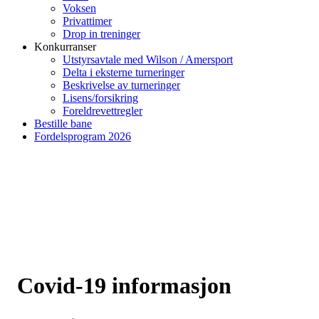
Voksen
Privattimer
Drop in treninger
Konkurranser
Utstyrsavtale med Wilson / Amersport
Delta i eksterne turneringer
Beskrivelse av turneringer
Lisens/forsikring
Foreldrevettregler
Bestille bane
Fordelsprogram 2026
Covid-19 informasjon