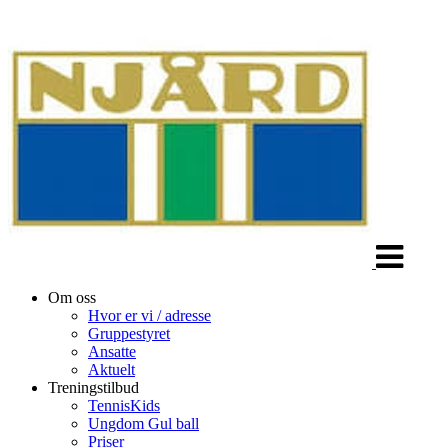
Veksle
navigasjon
Om oss
Hvor er vi / adresse
Gruppestyret
Ansatte
Aktuelt
Treningstilbud
TennisKids
Ungdom Gul ball
Priser