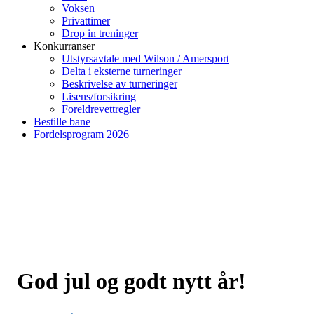
Voksen
Privattimer
Drop in treninger
Konkurranser
Utstyrsavtale med Wilson / Amersport
Delta i eksterne turneringer
Beskrivelse av turneringer
Lisens/forsikring
Foreldrevettregler
Bestille bane
Fordelsprogram 2026
God jul og godt nytt år!