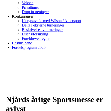
Voksen
Privattimer
Drop in treninger
Konkurranser
Utstyrsavtale med Wilson / Amersport
Delta i eksterne turneringer
Beskrivelse av turneringer
Lisens/forsikring
Foreldrevettregler
Bestille bane
Fordelsprogram 2026
Njårds årlige Sportsmesse er
avlyst