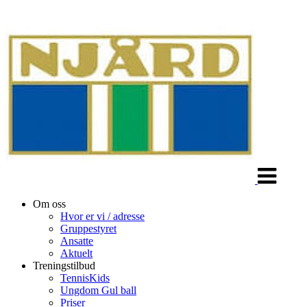
Veksle
navigasjon
Om oss
Hvor er vi / adresse
Gruppestyret
Ansatte
Aktuelt
Treningstilbud
TennisKids
Ungdom Gul ball
Priser