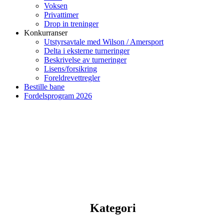
Voksen
Privattimer
Drop in treninger
Konkurranser
Utstyrsavtale med Wilson / Amersport
Delta i eksterne turneringer
Beskrivelse av turneringer
Lisens/forsikring
Foreldrevettregler
Bestille bane
Fordelsprogram 2026
Kategori