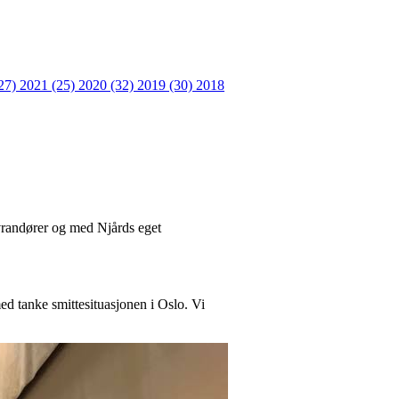
27)
2021 (25)
2020 (32)
2019 (30)
2018
levrandører og med Njårds eget
med tanke smittesituasjonen i Oslo. Vi