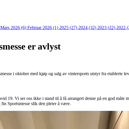
)
Mars 2026 (6)
Februar 2026 (1)
2025 (27)
2024 (32)
2023 (22)
2022 (
smesse er avlyst
smesse i oktober med kjøp og salg av vintersports utstyr fra etablerte 
ovid 19. Vi ser oss ikke i stand til å få arrangert denne på en god måte 
g fin Sportsmesse slik den pleier å være.