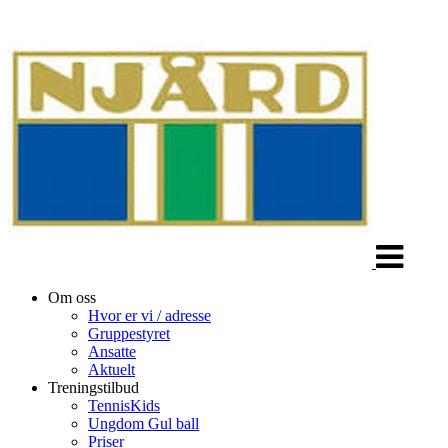
Veksle
navigasjon
Om oss
Hvor er vi / adresse
Gruppestyret
Ansatte
Aktuelt
Treningstilbud
TennisKids
Ungdom Gul ball
Priser