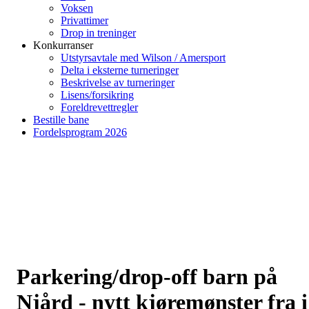
Voksen
Privattimer
Drop in treninger
Konkurranser
Utstyrsavtale med Wilson / Amersport
Delta i eksterne turneringer
Beskrivelse av turneringer
Lisens/forsikring
Foreldrevettregler
Bestille bane
Fordelsprogram 2026
Parkering/drop-off barn på
Njård - nytt kjøremønster fra i