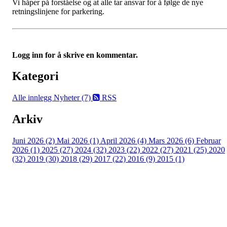
Vi håper på forståelse og at alle tar ansvar for å følge de nye
retningslinjene for parkering.
Logg inn for å skrive en kommentar.
Kategori
Alle innlegg
Nyheter (7)
RSS
Arkiv
Juni 2026 (2)
Mai 2026 (1)
April 2026 (4)
Mars 2026 (6)
Februar
2026 (1)
2025 (27)
2024 (32)
2023 (22)
2022 (27)
2021 (25)
2020
(32)
2019 (30)
2018 (29)
2017 (22)
2016 (9)
2015 (1)