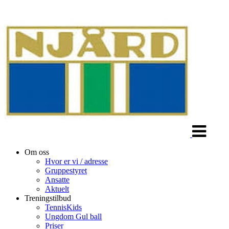
Veksle
navigasjon
Om oss
Hvor er vi / adresse
Gruppestyret
Ansatte
Aktuelt
Treningstilbud
TennisKids
Ungdom Gul ball
Priser