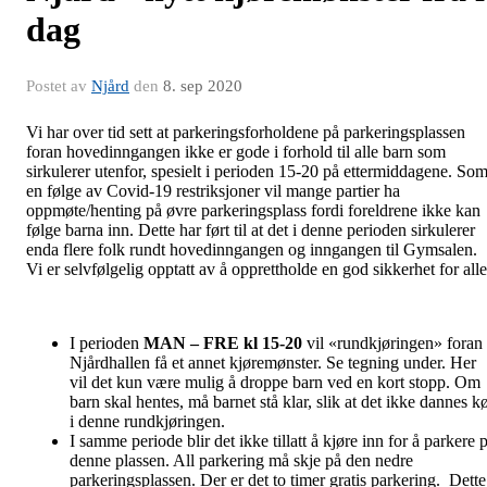
dag
Postet av
Njård
den
8. sep 2020
Vi har over tid sett at parkeringsforholdene på parkeringsplassen
foran hovedinngangen ikke er gode i forhold til alle barn som
sirkulerer utenfor, spesielt i perioden 15-20 på ettermiddagene. So
en følge av Covid-19 restriksjoner vil mange partier ha
oppmøte/henting på øvre parkeringsplass fordi foreldrene ikke kan
følge barna inn. Dette har ført til at det i denne perioden sirkulerer
enda flere folk rundt hovedinngangen og inngangen til Gymsalen.
Vi er selvfølgelig opptatt av å opprettholde en god sikkerhet for alle
I perioden
MAN – FRE kl 15-20
vil «rundkjøringen» foran
Njårdhallen få et annet kjøremønster. Se tegning under. Her
vil det kun være mulig å droppe barn ved en kort stopp. Om
barn skal hentes, må barnet stå klar, slik at det ikke dannes k
i denne rundkjøringen.
I samme periode blir det ikke tillatt å kjøre inn for å parkere 
denne plassen. All parkering må skje på den nedre
parkeringsplassen. Der er det to timer gratis parkering. Dette