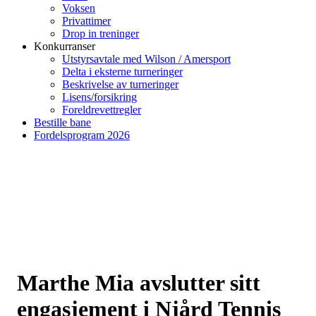
Voksen
Privattimer
Drop in treninger
Konkurranser
Utstyrsavtale med Wilson / Amersport
Delta i eksterne turneringer
Beskrivelse av turneringer
Lisens/forsikring
Foreldrevettregler
Bestille bane
Fordelsprogram 2026
Marthe Mia avslutter sitt
engasjement i Njård Tennis