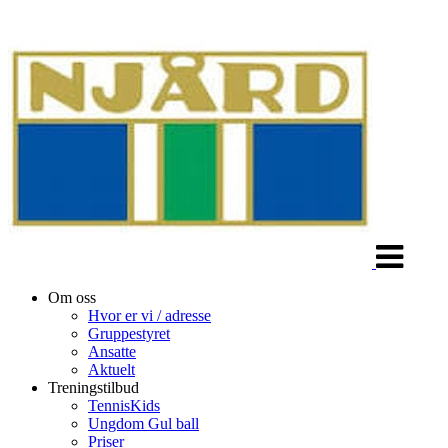
Veksle
navigasjon
Om oss
Hvor er vi / adresse
Gruppestyret
Ansatte
Aktuelt
Treningstilbud
TennisKids
Ungdom Gul ball
Priser