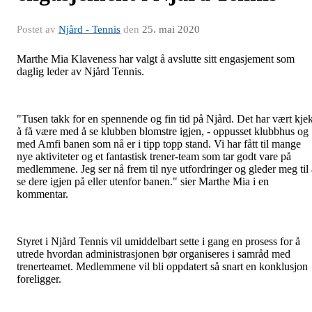
Postet av
Njård - Tennis
den
25. mai 2020
Marthe Mia Klaveness har valgt å avslutte sitt engasjement som
daglig leder av Njård Tennis.
"Tusen takk for en spennende og fin tid på Njård. Det har vært kjek
å få være med å se klubben blomstre igjen, - oppusset klubbhus og
med Amfi banen som nå er i tipp topp stand. Vi har fått til mange
nye aktiviteter og et fantastisk trener-team som tar godt vare på
medlemmene. Jeg ser nå frem til nye utfordringer og gleder meg til 
se dere igjen på eller utenfor banen." sier Marthe Mia i en
kommentar.
Styret i Njård Tennis vil umiddelbart sette i gang en prosess for å
utrede hvordan administrasjonen bør organiseres i samråd med
trenerteamet. Medlemmene vil bli oppdatert så snart en konklusjon
foreligger.