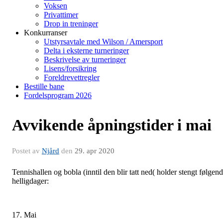
Voksen
Privattimer
Drop in treninger
Konkurranser
Utstyrsavtale med Wilson / Amersport
Delta i eksterne turneringer
Beskrivelse av turneringer
Lisens/forsikring
Foreldrevettregler
Bestille bane
Fordelsprogram 2026
Avvikende åpningstider i mai
Postet av
Njård
den
29. apr 2020
Tennishallen og bobla (inntil den blir tatt ned( holder stengt følgen
helligdager:
17. Mai