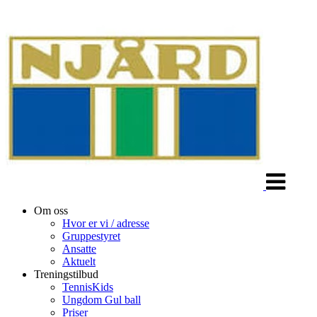
Veksle
navigasjon
Om oss
Hvor er vi / adresse
Gruppestyret
Ansatte
Aktuelt
Treningstilbud
TennisKids
Ungdom Gul ball
Priser