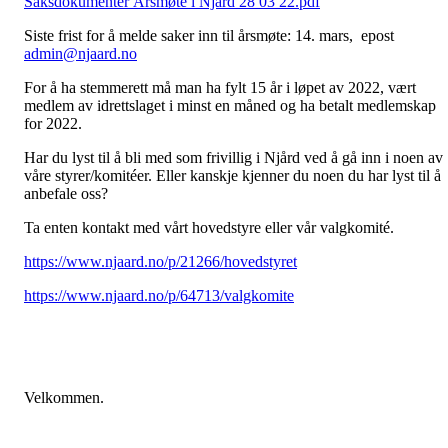
Saksdokumenter Årsmøte i Njård 28 03 22.pdf
Siste frist for å melde saker inn til årsmøte: 14. mars, epost
admin@njaard.no
For å ha stemmerett må man ha fylt 15 år i løpet av 2022, vært
medlem av idrettslaget i minst en måned og ha betalt medlemskap
for 2022.
Har du lyst til å bli med som frivillig i Njård ved å gå inn i noen av
våre styrer/komitéer. Eller kanskje kjenner du noen du har lyst til å
anbefale oss?
Ta enten kontakt med vårt hovedstyre eller vår valgkomité.
https://www.njaard.no/p/21266/hovedstyret
https://www.njaard.no/p/64713/valgkomite
Velkommen.