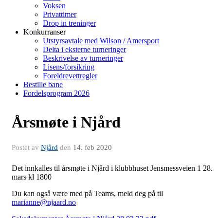
Voksen
Privattimer
Drop in treninger
Konkurranser
Utstyrsavtale med Wilson / Amersport
Delta i eksterne turneringer
Beskrivelse av turneringer
Lisens/forsikring
Foreldrevettregler
Bestille bane
Fordelsprogram 2026
Årsmøte i Njård
Postet av
Njård
den
14. feb 2020
Det innkalles til årsmøte i Njård i klubbhuset Jensmessveien 1 28.
mars kl 1800
Du kan også være med på Teams, meld deg på til
marianne@njaard.no