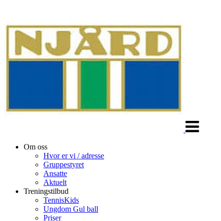
Veksle
navigasjon
Om oss
Hvor er vi / adresse
Gruppestyret
Ansatte
Aktuelt
Treningstilbud
TennisKids
Ungdom Gul ball
Priser