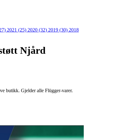
27)
2021 (25)
2020 (32)
2019 (30)
2018
støtt Njård
e butikk. Gjelder alle Flügger-varer.