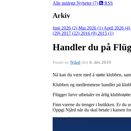
Alle innlegg
Nyheter (7)
RSS
Arkiv
Juni 2026 (2)
Mai 2026 (1)
April 2026 (4
(29)
2017 (22)
2016 (9)
2015 (1)
Handler du på Flüg
Postet av
Njård
den
6. des 2019
Nå kan du være med å støtte klubben, samt
Klubben og medlemmene handler på klubbens
Flügger farve utbetaler en årlig klubbstøt
Finn varene du trenger i butikken. Er du u
Oppgi Njård når du skal betale i kassen for