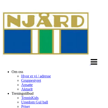
Veksle
navigasjon
Om oss
Hvor er vi / adresse
Gruppestyret
Ansatte
Aktuelt
Treningstilbud
TennisKids
Ungdom Gul ball
Priser