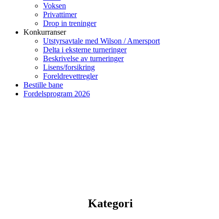
Voksen
Privattimer
Drop in treninger
Konkurranser
Utstyrsavtale med Wilson / Amersport
Delta i eksterne turneringer
Beskrivelse av turneringer
Lisens/forsikring
Foreldrevettregler
Bestille bane
Fordelsprogram 2026
Kategori