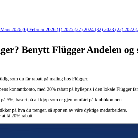
)
Mars 2026 (6)
Februar 2026 (1)
2025 (27)
2024 (32)
2023 (22)
2022 (
ger? Benytt Flügger Andelen og 
idig som du får rabatt på maling hos Flügger.
 kontantkonto, med 20% rabatt på hyllepris i den lokale Flügger farv
te på 5%, basert på alt kjøp som er gjennomført på klubbkontoen.
sikker på hva du trenger, så spør en av våre dyktige medarbeidere.
 at få 20% rabatt.