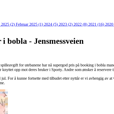
 2025 (2)
Februar 2025 (1)
2024 (5)
2023 (2)
2022 (8)
2021 (16)
2020
 i bobla - Jensmessveien
pilleavgift for utebanene har nå supergod pris på booking i bobla ma
r knyttet opp mot deres bruker i Sporty. Andre som ønsker å reservere t
 jul. For å kunne fortsette med tilbudet etter nyttår er vi avhengig av at 
me.