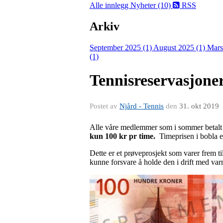
Alle innlegg
Nyheter (10)
RSS
Arkiv
September 2025 (1)
August 2025 (1)
Mars
(1)
Tennisreservasjoner
Postet av
Njård - Tennis
den
31. okt 2019
Alle våre medlemmer som i sommer betalt s
kun 100 kr pr time.
Timeprisen i bobla e
Dette er et prøveprosjekt som varer frem til
kunne forsvare å holde den i drift med var