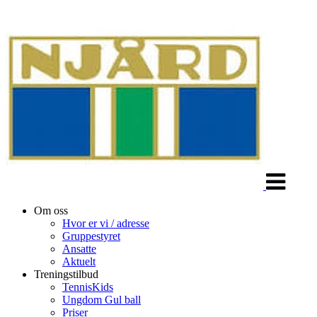
Veksle
navigasjon
Om oss
Hvor er vi / adresse
Gruppestyret
Ansatte
Aktuelt
Treningstilbud
TennisKids
Ungdom Gul ball
Priser