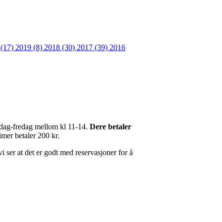
 (17)
2019 (8)
2018 (30)
2017 (39)
2016
ndag-fredag mellom kl 11-14.
Dere betaler
imer betaler 200 kr.
vi ser at det er godt med reservasjoner for å