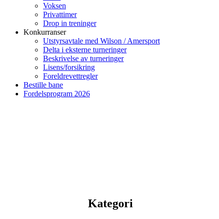
Voksen
Privattimer
Drop in treninger
Konkurranser
Utstyrsavtale med Wilson / Amersport
Delta i eksterne turneringer
Beskrivelse av turneringer
Lisens/forsikring
Foreldrevettregler
Bestille bane
Fordelsprogram 2026
Kategori