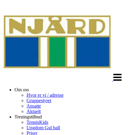
Veksle
navigasjon
Om oss
Hvor er vi / adresse
Gruppestyret
Ansatte
Aktuelt
Treningstilbud
TennisKids
Ungdom Gul ball
Priser