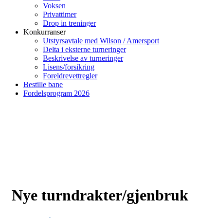
Voksen
Privattimer
Drop in treninger
Konkurranser
Utstyrsavtale med Wilson / Amersport
Delta i eksterne turneringer
Beskrivelse av turneringer
Lisens/forsikring
Foreldrevettregler
Bestille bane
Fordelsprogram 2026
Nye turndrakter/gjenbruk