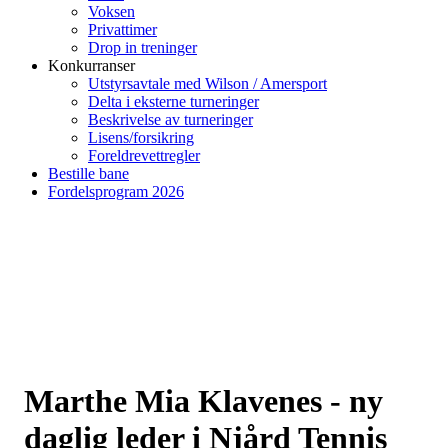
Voksen
Privattimer
Drop in treninger
Konkurranser
Utstyrsavtale med Wilson / Amersport
Delta i eksterne turneringer
Beskrivelse av turneringer
Lisens/forsikring
Foreldrevettregler
Bestille bane
Fordelsprogram 2026
Marthe Mia Klavenes - ny
daglig leder i Njård Tennis