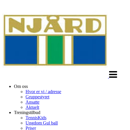
Veksle
navigasjon
Om oss
Hvor er vi / adresse
Gruppestyret
Ansatte
Aktuelt
Treningstilbud
TennisKids
Ungdom Gul ball
Priser