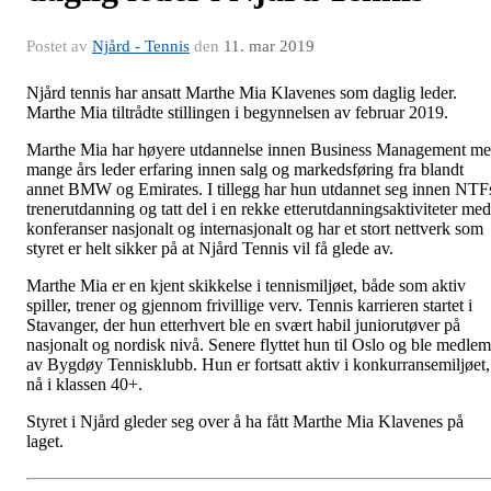
Postet av
Njård - Tennis
den
11. mar 2019
Njård tennis har ansatt Marthe Mia Klavenes som daglig leder.
Marthe Mia tiltrådte stillingen i begynnelsen av februar 2019.
Marthe Mia har høyere utdannelse innen Business Management m
mange års leder erfaring innen salg og markedsføring fra blandt
annet BMW og Emirates. I tillegg har hun utdannet seg innen NTF
trenerutdanning og tatt del i en rekke etterutdanningsaktiviteter med
konferanser nasjonalt og internasjonalt og har et stort nettverk som
styret er helt sikker på at Njård Tennis vil få glede av.
Marthe Mia er en kjent skikkelse i tennismiljøet, både som aktiv
spiller, trener og gjennom frivillige verv. Tennis karrieren startet i
Stavanger, der hun etterhvert ble en svært habil juniorutøver på
nasjonalt og nordisk nivå. Senere flyttet hun til Oslo og ble medlem
av Bygdøy Tennisklubb. Hun er fortsatt aktiv i konkurransemiljøet,
nå i klassen 40+.
Styret i Njård gleder seg over å ha fått Marthe Mia Klavenes på
laget.