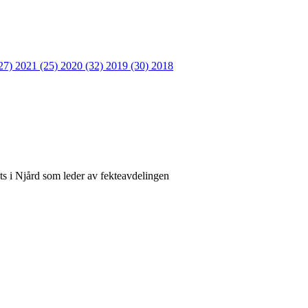
27)
2021 (25)
2020 (32)
2019 (30)
2018
ats i Njård som leder av fekteavdelingen