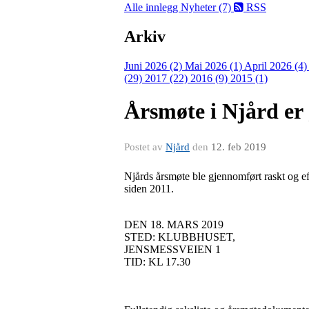
Alle innlegg
Nyheter (7)
RSS
Arkiv
Juni 2026 (2)
Mai 2026 (1)
April 2026 (4
(29)
2017 (22)
2016 (9)
2015 (1)
Årsmøte i Njård er
Postet av
Njård
den
12. feb 2019
Njårds årsmøte ble gjennomført raskt og eff
siden 2011.
DEN 18. MARS 2019
STED: KLUBBHUSET,
JENSMESSVEIEN 1
TID: KL 17.30