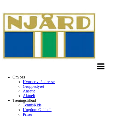
Veksle
navigasjon
Om oss
Hvor er vi / adresse
Gruppestyret
Ansatte
Aktuelt
Treningstilbud
TennisKids
Ungdom Gul ball
Priser