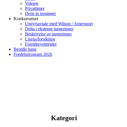
Voksen
Privattimer
Drop in treninger
Konkurranser
Utstyrsavtale med Wilson / Amersport
Delta i eksterne turneringer
Beskrivelse av turneringer
Lisens/forsikring
Foreldrevettregler
Bestille bane
Fordelsprogram 2026
Kategori