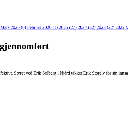
)
Mars 2026 (6)
Februar 2026 (1)
2025 (27)
2024 (32)
2023 (22)
2022 (
 gjennomført
ektivt. Styret ved Erik Solberg i Njård takket Erik Storelv for sin inns