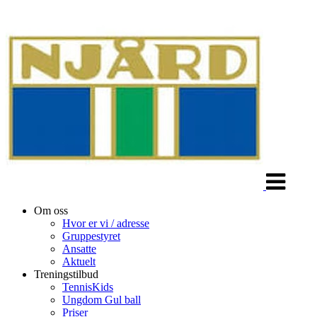
Veksle
navigasjon
Om oss
Hvor er vi / adresse
Gruppestyret
Ansatte
Aktuelt
Treningstilbud
TennisKids
Ungdom Gul ball
Priser