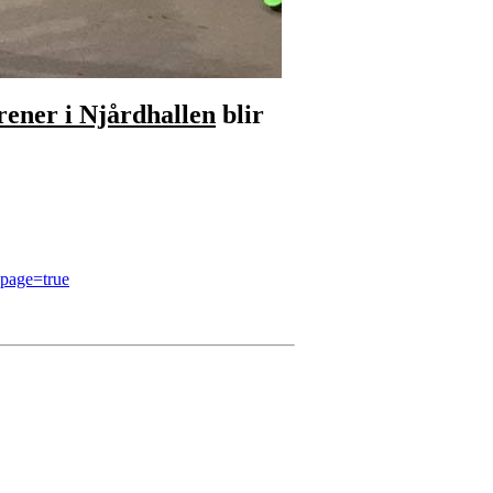
rener i Njårdhallen
blir
spage=true