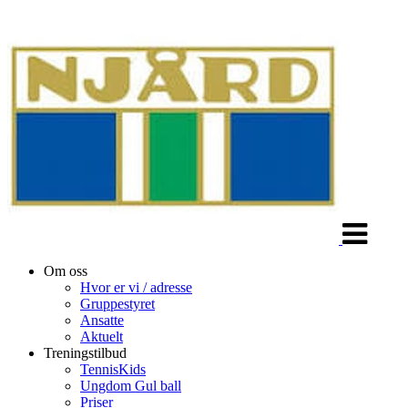
Veksle
navigasjon
Om oss
Hvor er vi / adresse
Gruppestyret
Ansatte
Aktuelt
Treningstilbud
TennisKids
Ungdom Gul ball
Priser