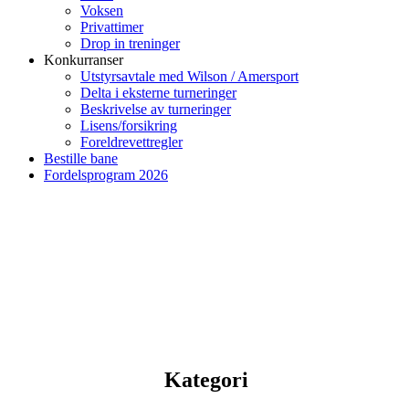
Voksen
Privattimer
Drop in treninger
Konkurranser
Utstyrsavtale med Wilson / Amersport
Delta i eksterne turneringer
Beskrivelse av turneringer
Lisens/forsikring
Foreldrevettregler
Bestille bane
Fordelsprogram 2026
Kategori