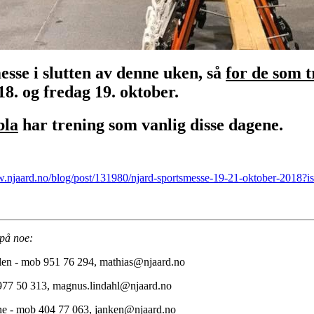
sse i slutten av denne uken, så
for de som t
8. og fredag 19. oktober.
bla
har trening som vanlig disse dagene.
w.njaard.no/blog/post/131980/njard-sportsmesse-19-21-oktober-2018?i
 på noe:
olen - mob 951 76 294, mathias@njaard.no
 977 50 313, magnus.lindahl@njaard.no
ene - mob 404 77 063, janken@njaard.no