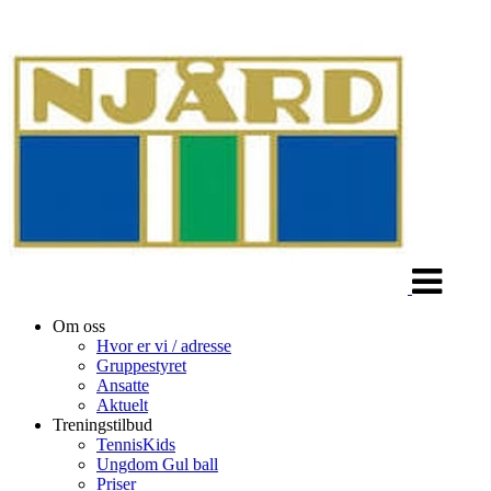
Veksle
navigasjon
Om oss
Hvor er vi / adresse
Gruppestyret
Ansatte
Aktuelt
Treningstilbud
TennisKids
Ungdom Gul ball
Priser