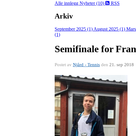
Alle innlegg
Nyheter (10)
RSS
Arkiv
September 2025 (1)
August 2025 (1)
Mars
(1)
Semifinale for Fra
Postet av
Njård - Tennis
den
21. sep 2018