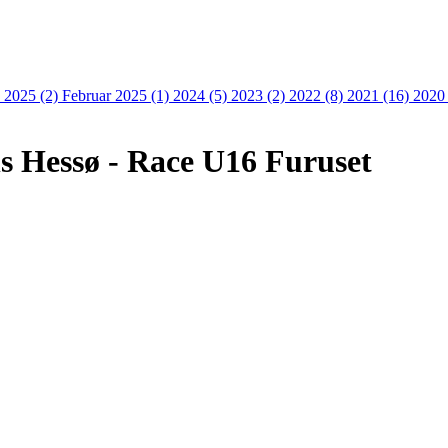
 2025 (2)
Februar 2025 (1)
2024 (5)
2023 (2)
2022 (8)
2021 (16)
2020
ns Hessø - Race U16 Furuset