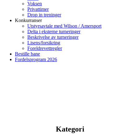
Voksen
Privattimer
Drop in treninger
Konkurranser
Utstyrsavtale med Wilson / Amersport
Delta i eksterne turneringer
Beskrivelse av turneringer
Lisens/forsikring
Foreldrevettregler
Bestille bane
Fordelsprogram 2026
Kategori