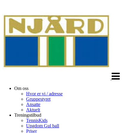
Veksle
navigasjon
Om oss
Hvor er vi / adresse
Gruppestyret
Ansatte
Aktuelt
Treningstilbud
TennisKids
Ungdom Gul ball
Priser