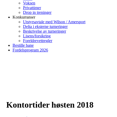
Voksen
Privattimer
Drop in treninger
Konkurranser
Utstyrsavtale med Wilson / Amersport
Delta i eksterne turneringer
Beskrivelse av turneringer
Lisens/forsikring
Foreldrevettregler
Bestille bane
Fordelsprogram 2026
Kontortider høsten 2018