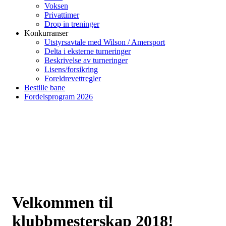
Voksen
Privattimer
Drop in treninger
Konkurranser
Utstyrsavtale med Wilson / Amersport
Delta i eksterne turneringer
Beskrivelse av turneringer
Lisens/forsikring
Foreldrevettregler
Bestille bane
Fordelsprogram 2026
Velkommen til
klubbmesterskap 2018!