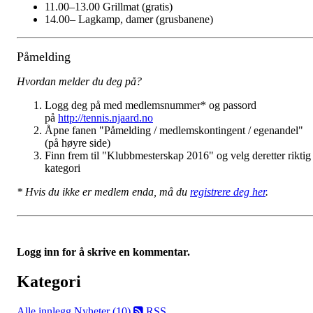
11.00–13.00 Grillmat (gratis)
14.00– Lagkamp, damer (grusbanene)
Påmelding
Hvordan melder du deg på?
Logg deg på med medlemsnummer* og passord
på
http://tennis.njaard.no
Åpne fanen "Påmelding / medlemskontingent / egenandel"
(på høyre side)
Finn frem til "Klubbmesterskap 2016" og velg deretter riktig
kategori
* Hvis du ikke er medlem enda, må du
registrere deg her
.
Logg inn for å skrive en kommentar.
Kategori
Alle innlegg
Nyheter (10)
RSS