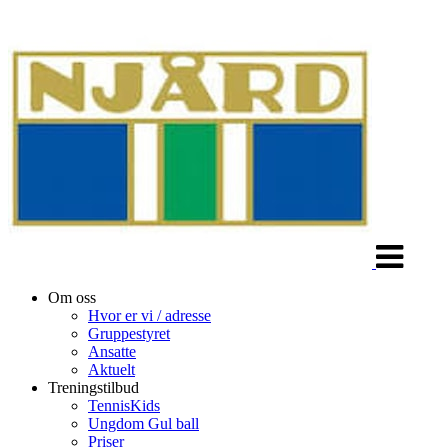
Veksle
navigasjon
Om oss
Hvor er vi / adresse
Gruppestyret
Ansatte
Aktuelt
Treningstilbud
TennisKids
Ungdom Gul ball
Priser