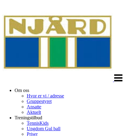
Veksle
navigasjon
Om oss
Hvor er vi / adresse
Gruppestyret
Ansatte
Aktuelt
Treningstilbud
TennisKids
Ungdom Gul ball
Priser