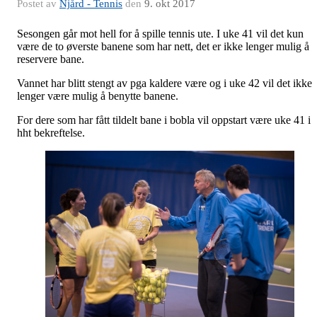
Postet av
Njård - Tennis
den
9. okt 2017
Sesongen går mot hell for å spille tennis ute. I uke 41 vil det kun
være de to øverste banene som har nett, det er ikke lenger mulig å
reservere bane.
Vannet har blitt stengt av pga kaldere være og i uke 42 vil det ikke
lenger være mulig å benytte banene.
For dere som har fått tildelt bane i bobla vil oppstart være uke 41 i
hht bekreftelse.