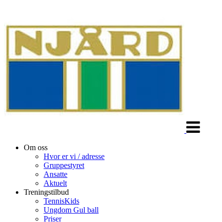
Veksle
navigasjon
Om oss
Hvor er vi / adresse
Gruppestyret
Ansatte
Aktuelt
Treningstilbud
TennisKids
Ungdom Gul ball
Priser