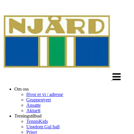
Veksle
navigasjon
Om oss
Hvor er vi / adresse
Gruppestyret
Ansatte
Aktuelt
Treningstilbud
TennisKids
Ungdom Gul ball
Priser