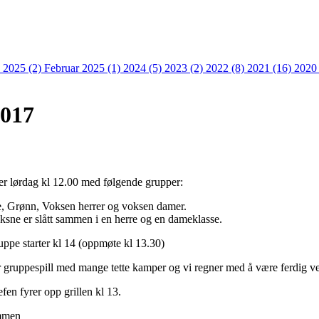
 2025 (2)
Februar 2025 (1)
2024 (5)
2023 (2)
2022 (8)
2021 (16)
2020
2017
ter lørdag kl 12.00 med følgende grupper:
e, Grønn, Voksen herrer og voksen damer.
ksne er slått sammen i en herre og en dameklasse.
ppe starter kl 14 (oppmøte kl 13.30)
r gruppespill med mange tette kamper og vi regner med å være ferdig v
efen fyrer opp grillen kl 13.
mmen