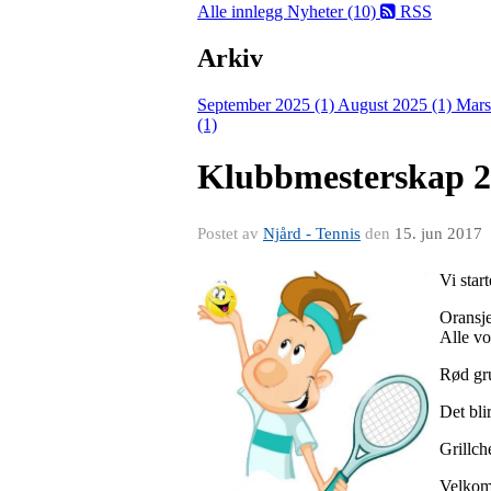
Alle innlegg
Nyheter (10)
RSS
Arkiv
September 2025 (1)
August 2025 (1)
Mars
(1)
Klubbmesterskap 
Postet av
Njård - Tennis
den
15. jun 2017
Vi star
Oransj
Alle vo
Rød gru
Det bli
Grillch
Velko