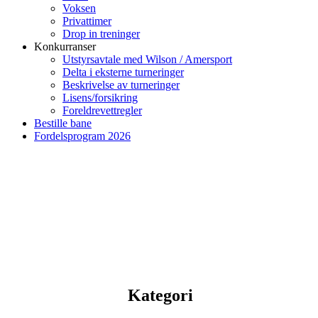
Voksen
Privattimer
Drop in treninger
Konkurranser
Utstyrsavtale med Wilson / Amersport
Delta i eksterne turneringer
Beskrivelse av turneringer
Lisens/forsikring
Foreldrevettregler
Bestille bane
Fordelsprogram 2026
Kategori