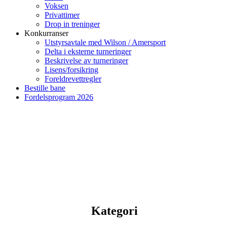
Voksen
Privattimer
Drop in treninger
Konkurranser
Utstyrsavtale med Wilson / Amersport
Delta i eksterne turneringer
Beskrivelse av turneringer
Lisens/forsikring
Foreldrevettregler
Bestille bane
Fordelsprogram 2026
Kategori