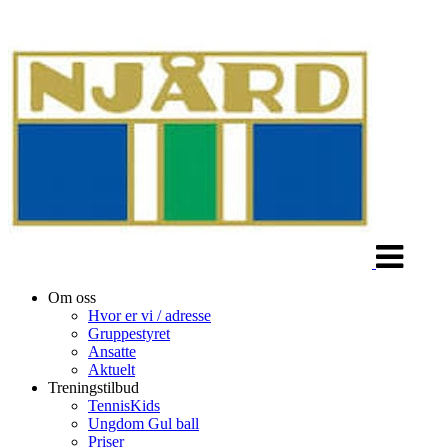
Veksle
navigasjon
Om oss
Hvor er vi / adresse
Gruppestyret
Ansatte
Aktuelt
Treningstilbud
TennisKids
Ungdom Gul ball
Priser