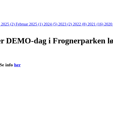
 2025 (2)
Februar 2025 (1)
2024 (5)
2023 (2)
2022 (8)
2021 (16)
2020
er DEMO-dag i Frognerparken lø
Se info
her