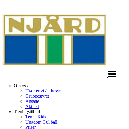
Veksle
navigasjon
Om oss
Hvor er vi / adresse
Gruppestyret
Ansatte
Aktuelt
Treningstilbud
TennisKids
Ungdom Gul ball
Priser