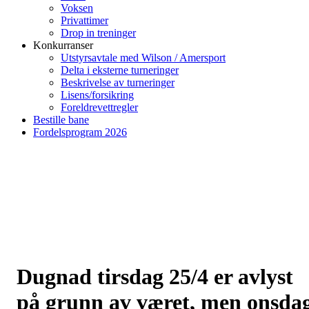
Voksen
Privattimer
Drop in treninger
Konkurranser
Utstyrsavtale med Wilson / Amersport
Delta i eksterne turneringer
Beskrivelse av turneringer
Lisens/forsikring
Foreldrevettregler
Bestille bane
Fordelsprogram 2026
Dugnad tirsdag 25/4 er avlyst
på grunn av været, men onsda