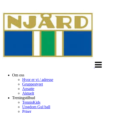
Veksle
navigasjon
Om oss
Hvor er vi / adresse
Gruppestyret
Ansatte
Aktuelt
Treningstilbud
TennisKids
Ungdom Gul ball
Priser