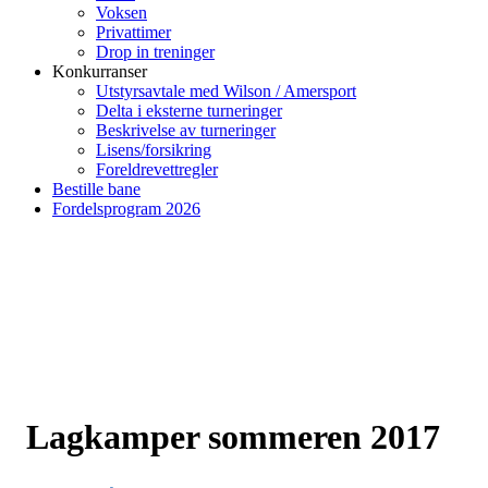
Voksen
Privattimer
Drop in treninger
Konkurranser
Utstyrsavtale med Wilson / Amersport
Delta i eksterne turneringer
Beskrivelse av turneringer
Lisens/forsikring
Foreldrevettregler
Bestille bane
Fordelsprogram 2026
Lagkamper sommeren 2017