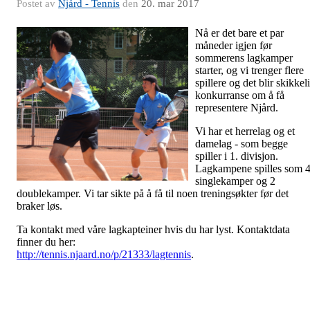
Postet av
Njård - Tennis
den
20. mar 2017
Nå er det bare et par
måneder igjen før
sommerens lagkamper
starter, og vi trenger flere
spillere og det blir skikkel
konkurranse om å få
representere Njård.
Vi har et herrelag og et
damelag - som begge
spiller i 1. divisjon.
Lagkampene spilles som 
singlekamper og 2
doublekamper. Vi tar sikte på å få til noen treningsøkter før det
braker løs.
Ta kontakt med våre lagkapteiner hvis du har lyst. Kontaktdata
finner du her:
http://tennis.njaard.no/p/21333/lagtennis
.