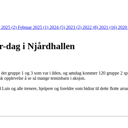
 2025 (2)
Februar 2025 (1)
2024 (5)
2023 (2)
2022 (8)
2021 (16)
2020
r-dag i Njårdhallen
 det gruppe 1 og 3 som var i ilden, og søndag kommer 120 gruppe 2 spi
sk opplevelse å se så mange tennisbarn i aksjon.
il Luis og alle trenere, hjelpere og foreldre som bidrar til dette flotte ar