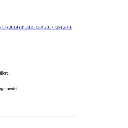
 (17)
2019 (8)
2018 (30)
2017 (39)
2016
llere.
rangementet.