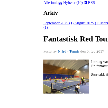
Alle innlegg
Nyheter (10)
RSS
Arkiv
September 2025 (1)
August 2025 (1)
Mars
(1)
Fantastisk Red Tou
Postet av
Njård - Tennis
den
5. feb 2017
Lørdag var
En fantasti
Stor takk t