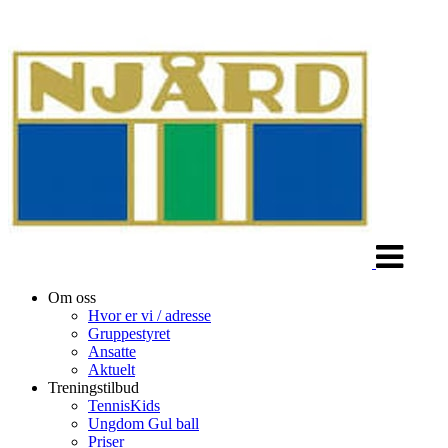
Veksle
navigasjon
Om oss
Hvor er vi / adresse
Gruppestyret
Ansatte
Aktuelt
Treningstilbud
TennisKids
Ungdom Gul ball
Priser