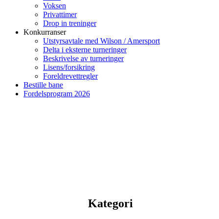
Voksen
Privattimer
Drop in treninger
Konkurranser
Utstyrsavtale med Wilson / Amersport
Delta i eksterne turneringer
Beskrivelse av turneringer
Lisens/forsikring
Foreldrevettregler
Bestille bane
Fordelsprogram 2026
Kategori