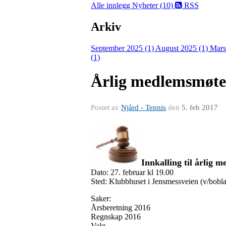
Alle innlegg
Nyheter (10)
RSS
Arkiv
September 2025 (1)
August 2025 (1)
Mars
(1)
Årlig medlemsmøte
Postet av
Njård - Tennis
den
5. feb 2017
Innkalling til årlig 
Dato: 27. februar kl 19.00
Sted: Klubbhuset i Jensmessveien (v/bobla
Saker:
Årsberetning 2016
Regnskap 2016
Valg