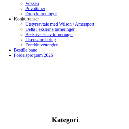
Voksen
Privattimer
Drop in treninger
Konkurranser
Utstyrsavtale med Wilson / Amersport
Delta i eksterne turneringer
Beskrivelse av turneringer
Lisens/forsikring
Foreldrevettregler
Bestille bane
Fordelsprogram 2026
Kategori