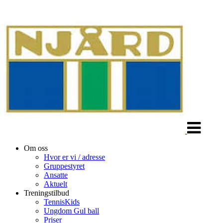
Veksle
navigasjon
Om oss
Hvor er vi / adresse
Gruppestyret
Ansatte
Aktuelt
Treningstilbud
TennisKids
Ungdom Gul ball
Priser