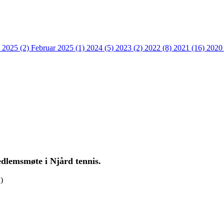
 2025 (2)
Februar 2025 (1)
2024 (5)
2023 (2)
2022 (8)
2021 (16)
2020
medlemsmøte i Njård tennis.
)