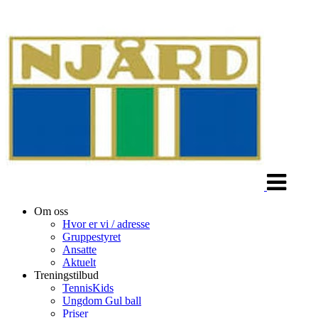
Veksle
navigasjon
Om oss
Hvor er vi / adresse
Gruppestyret
Ansatte
Aktuelt
Treningstilbud
TennisKids
Ungdom Gul ball
Priser