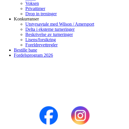
Voksen
Privattimer
Drop in treninger
Konkurranser
Utstyrsavtale med Wilson / Amersport
Delta i eksterne turneringer
Beskrivelse av turneringer
Lisens/forsikring
Foreldrevettregler
Bestille bane
Fordelsprogram 2026
NJÅRD TENNIS
Samhold - mestring - glede