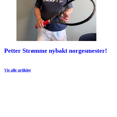
Petter Strømme nybakt norgesmester!
Vis alle artikler
Velkommen til Njård Tennis
Klubbens visjon er at alle skal oppleve et mestringsorientert
læringsmiljø og kunne bli så gode som de vil.