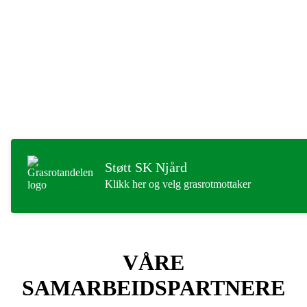
I tennisavdelingen har vi som mål at tennis skal være en idrett for
alle.
Om du er barn, ungdom, voksen, mosjonist eller
konkurranseutøver, våre dyktige sertifiserte trenere hjelper deg
med å tilrettelegge treninger. Vi følger moderne læringsmetoder,
teknikker og utstyr.
Velkommen til oss på Njård Tennis!
Støtt SK Njård
Klikk her og velg grasrotmottaker
VÅRE
SAMARBEIDSPARTNERE