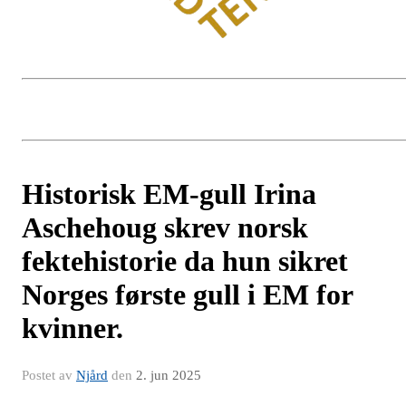
Historisk EM-gull Irina
Aschehoug skrev norsk
fektehistorie da hun sikret
Norges første gull i EM for
kvinner.
Postet av
Njård
den
2. jun 2025