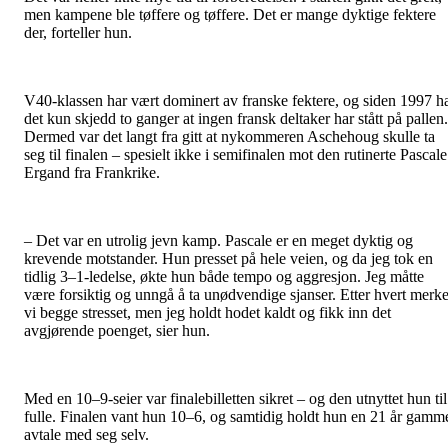
men kampene ble tøffere og tøffere. Det er mange dyktige fektere
der, forteller hun.
V40-klassen har vært dominert av franske fektere, og siden 1997 h
det kun skjedd to ganger at ingen fransk deltaker har stått på pallen.
Dermed var det langt fra gitt at nykommeren Aschehoug skulle ta
seg til finalen – spesielt ikke i semifinalen mot den rutinerte Pascale
Ergand fra Frankrike.
– Det var en utrolig jevn kamp. Pascale er en meget dyktig og
krevende motstander. Hun presset på hele veien, og da jeg tok en
tidlig 3–1-ledelse, økte hun både tempo og aggresjon. Jeg måtte
være forsiktig og unngå å ta unødvendige sjanser. Etter hvert merke
vi begge stresset, men jeg holdt hodet kaldt og fikk inn det
avgjørende poenget, sier hun.
Med en 10–9-seier var finalebilletten sikret – og den utnyttet hun til
fulle. Finalen vant hun 10–6, og samtidig holdt hun en 21 år gamm
avtale med seg selv.