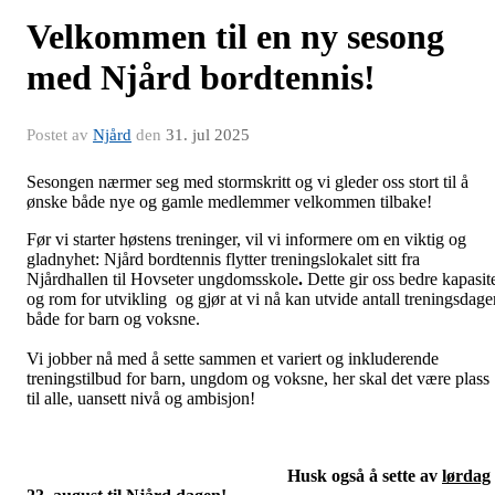
Velkommen til en ny sesong
med Njård bordtennis!
Postet av
Njård
den
31. jul 2025
Sesongen nærmer seg med stormskritt og vi gleder oss stort til å
ønske både nye og gamle medlemmer velkommen tilbake!
Før vi starter høstens treninger, vil vi informere om en viktig og
gladnyhet: Njård bordtennis flytter treningslokalet sitt fra
Njårdhallen til Hovseter ungdomsskole
.
Dette gir oss bedre kapasit
og rom for utvikling og gjør at vi nå kan utvide antall treningsdage
både for barn og voksne.
Vi jobber nå med å sette sammen et variert og inkluderende
treningstilbud for barn, ungdom og voksne, her skal det være plass
til alle, uansett nivå og ambisjon!
Husk også å sette av
lørdag