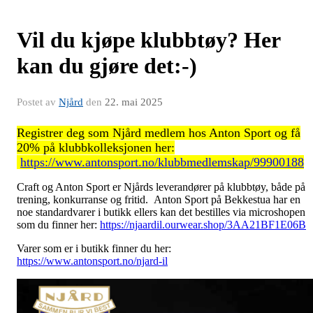
Vil du kjøpe klubbtøy? Her
kan du gjøre det:-)
Postet av
Njård
den
22. mai 2025
Registrer deg som Njård medlem hos Anton Sport og få
20% på klubbkolleksjonen her:
https://www.antonsport.no/klubbmedlemskap/99900188
Craft og Anton Sport er Njårds leverandører på klubbtøy, både på
trening, konkurranse og fritid. Anton Sport på Bekkestua har en
noe standardvarer i butikk ellers kan det bestilles via microshopen
som du finner her:
https://njaardil.ourwear.shop/3AA21BF1E06B
Varer som er i butikk finner du her:
https://www.antonsport.no/njard-il