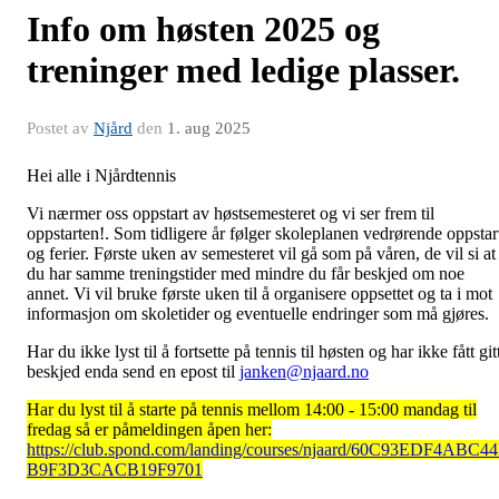
Info om høsten 2025 og
treninger med ledige plasser.
Postet av
Njård
den
1. aug 2025
Hei alle i Njårdtennis
Vi nærmer oss oppstart av høstsemesteret og vi ser frem til
oppstarten!. Som tidligere år følger skoleplanen vedrørende oppstar
og ferier. Første uken av semesteret vil gå som på våren, de vil si at
du har samme treningstider med mindre du får beskjed om noe
annet. Vi vil bruke første uken til å organisere oppsettet og ta i mot
informasjon om skoletider og eventuelle endringer som må gjøres.
Har du ikke lyst til å fortsette på tennis til høsten og har ikke fått git
beskjed enda send en epost til
janken@njaard.no
Har du lyst til å starte på tennis mellom 14:00 - 15:00 mandag til
fredag så er påmeldingen åpen her:
https://club.spond.com/landing/courses/njaard/60C93EDF4ABC4
B9F3D3CACB19F9701