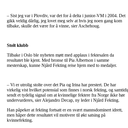
– Sist jeg var i Plovdiv, var det for å delta i junior-VM i 2004. Det
gikk veldig dårlig, jeg lovet meg selv at hvis jeg noen gang kom
tilbake, skulle det være for å vinne, sier Aschehoug.
Stolt klubb
Tilbake i Oslo ble nyheten møtt med applaus i fektesalen da
resultatet ble kjent. Med bronse til Pia Albertson i samme
mesterskap, kunne Njård Fekting reise hjem med to medaljer.
– Vi er utrolig stolte over det Pia og Irina har prestert. De har
virkelig vist hvilket potensial som finnes i norsk fekting, og samtidi
sendt et tydelig signal om at kvinnelige fektere fra Norge ikke bør
undervurderes, sier Alejandro Decap, ny leder i Njård Fekting.
Han påpeker at fekting fortsatt er en svært mannsdominert idrett,
men håper dette resultatet vil motivere til økt satsing på
kvinnefekting.