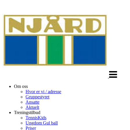
Veksle
navigasjon
Om oss
Hvor er vi / adresse
Gruppestyret
Ansatte
Aktuelt
Treningstilbud
TennisKids
Ungdom Gul ball
Priser