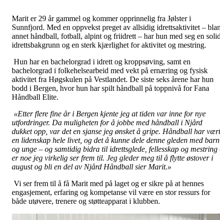
Marit er 29 år gammel og kommer opprinnelig fra Jølster i
Sunnfjord. Med en oppvekst preget av allsidig idrettsaktivitet – blan
annet håndball, fotball, alpint og friidrett – har hun med seg en soli
idrettsbakgrunn og en sterk kjærlighet for aktivitet og mestring.
Hun har en bachelorgrad i idrett og kroppsøving, samt en
bachelorgrad i folkehelsearbeid med vekt på ernæring og fysisk
aktivitet fra Høgskulen på Vestlandet. De siste seks årene har hun
bodd i Bergen, hvor hun har spilt håndball på toppnivå for Fana
Håndball Elite.
«Etter flere fine år i Bergen kjente jeg at tiden var inne for nye
utfordringer. Da muligheten for å jobbe med håndball i Njård
dukket opp, var det en sjanse jeg ønsket å gripe. Håndball har vær
en lidenskap hele livet, og det å kunne dele denne gleden med barn
og unge – og samtidig bidra til idrettsglede, fellesskap og mestring
er noe jeg virkelig ser frem til. Jeg gleder meg til å flytte østover i
august og bli en del av Njård Håndball sier Marit.»
Vi ser frem til å få Marit med på laget og er sikre på at hennes
engasjement, erfaring og kompetanse vil være en stor ressurs for
både utøvere, trenere og støtteapparat i klubben.