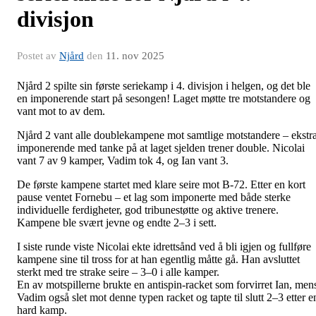
divisjon
Postet av
Njård
den
11. nov 2025
Njård 2 spilte sin første seriekamp i 4. divisjon i helgen, og det ble
en imponerende start på sesongen! Laget møtte tre motstandere og
vant mot to av dem.
Njård 2 vant alle doublekampene mot samtlige motstandere – ekstr
imponerende med tanke på at laget sjelden trener double. Nicolai
vant 7 av 9 kamper, Vadim tok 4, og Ian vant 3.
De første kampene startet med klare seire mot B-72. Etter en kort
pause ventet Fornebu – et lag som imponerte med både sterke
individuelle ferdigheter, god tribunestøtte og aktive trenere.
Kampene ble svært jevne og endte 2–3 i sett.
I siste runde viste Nicolai ekte idrettsånd ved å bli igjen og fullføre
kampene sine til tross for at han egentlig måtte gå. Han avsluttet
sterkt med tre strake seire – 3–0 i alle kamper.
En av motspillerne brukte en antispin-racket som forvirret Ian, men
Vadim også slet mot denne typen racket og tapte til slutt 2–3 etter e
hard kamp.