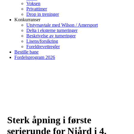
Voksen
Privattimer
Drop in treninger
Konkurranser
Utstyrsavtale med Wilson / Amersport
Delta i eksterne turneringer
Beskrivelse av turneringer
Lisens/forsikring
Foreldrevettregler
Bestille bane
Fordelsprogram 2026
Sterk åpning i første
serierunde for Njård i 4.