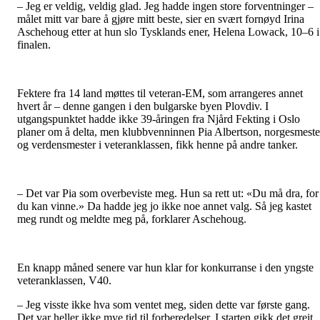
– Jeg er veldig, veldig glad. Jeg hadde ingen store forventninger –
målet mitt var bare å gjøre mitt beste, sier en svært fornøyd Irina
Aschehoug etter at hun slo Tysklands ener, Helena Lowack, 10–6 i
finalen.
Fektere fra 14 land møttes til veteran-EM, som arrangeres annet
hvert år – denne gangen i den bulgarske byen Plovdiv. I
utgangspunktet hadde ikke 39-åringen fra Njård Fekting i Oslo
planer om å delta, men klubbvenninnen Pia Albertson, norgesmeste
og verdensmester i veteranklassen, fikk henne på andre tanker.
– Det var Pia som overbeviste meg. Hun sa rett ut: «Du må dra, for
du kan vinne.» Da hadde jeg jo ikke noe annet valg. Så jeg kastet
meg rundt og meldte meg på, forklarer Aschehoug.
En knapp måned senere var hun klar for konkurranse i den yngste
veteranklassen, V40.
– Jeg visste ikke hva som ventet meg, siden dette var første gang.
Det var heller ikke mye tid til forberedelser. I starten gikk det greit,